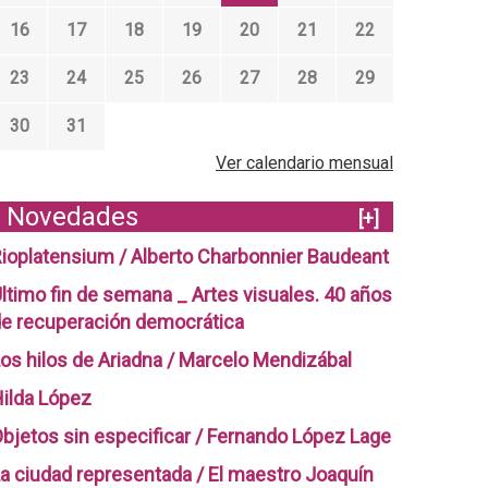
16
17
18
19
20
21
22
23
24
25
26
27
28
29
30
31
Ver calendario mensual
Novedades
[+]
ioplatensium / Alberto Charbonnier Baudeant
ltimo fin de semana _ Artes visuales. 40 años
e recuperación democrática
os hilos de Ariadna / Marcelo Mendizábal
ilda López
bjetos sin especificar / Fernando López Lage
a ciudad representada / El maestro Joaquín