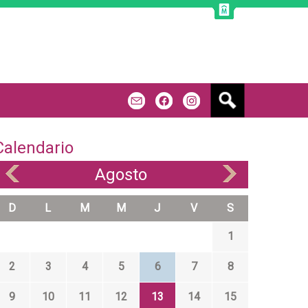
B
m
f
u
s
c
Calendario
a
r
Agosto
«
»
D
L
M
M
J
V
S
1
2
3
4
5
6
7
8
9
10
11
12
13
14
15