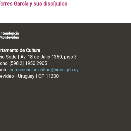
orres García y sus discípulos
rtamento de Cultura
cio Sede | Av. 18 de Julio 1360, piso 3
fono: [598 2] 1950 2905
acto:
comunicacion.cultura@imm.gub.uy
evideo - Uruguay | CP 11200