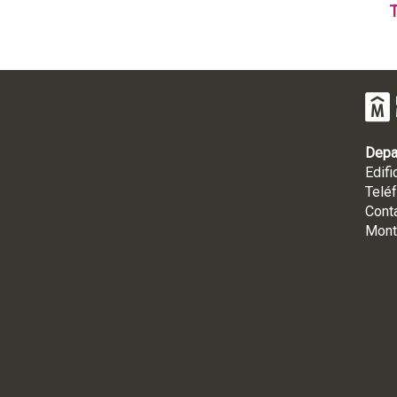
T
Depa
Edifi
Telé
Cont
Mont