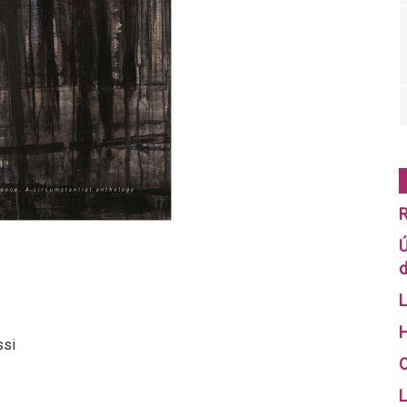
R
Ú
d
L
H
ssi
O
L