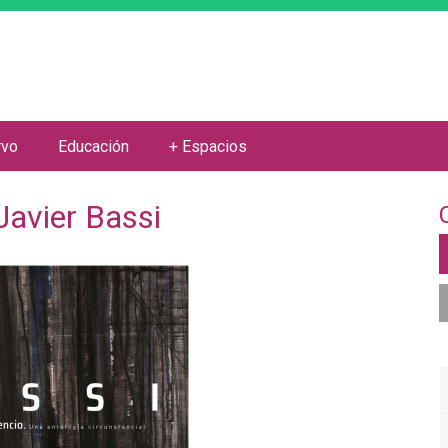
Jump to navigation
rvo
Educación
+ Espacios
Javier Bassi