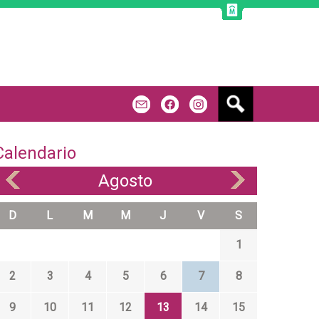
B
m
f
u
s
c
Calendario
a
r
Agosto
«
»
D
L
M
M
J
V
S
1
2
3
4
5
6
7
8
9
10
11
12
13
14
15