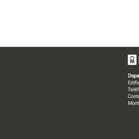
Depa
Edifi
Telé
Cont
Mont