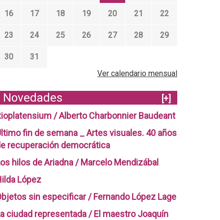
16
17
18
19
20
21
22
23
24
25
26
27
28
29
30
31
Ver calendario mensual
Novedades
[+]
ioplatensium / Alberto Charbonnier Baudeant
ltimo fin de semana _ Artes visuales. 40 años
e recuperación democrática
os hilos de Ariadna / Marcelo Mendizábal
ilda López
bjetos sin especificar / Fernando López Lage
a ciudad representada / El maestro Joaquín