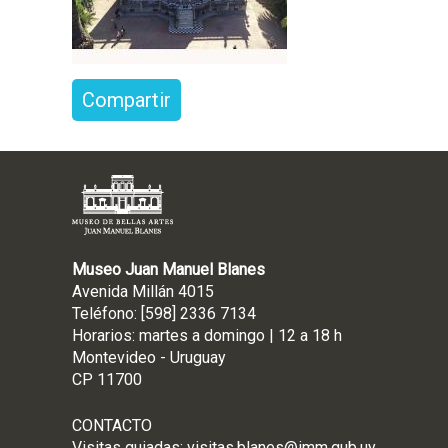
Compartir
Museo Juan Manuel Blanes
Avenida Millán 4015
Teléfono: [598] 2336 7134
Horarios: martes a domingo | 12 a 18 h
Montevideo - Uruguay
CP 11700
CONTACTO
Visitas guiadas:
visitas.blanes@imm.gub.uy