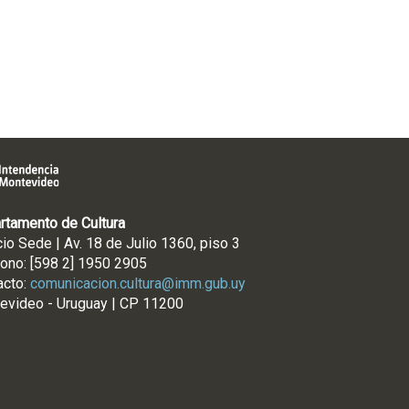
rtamento de Cultura
cio Sede | Av. 18 de Julio 1360, piso 3
fono: [598 2] 1950 2905
acto:
comunicacion.cultura@imm.gub.uy
evideo - Uruguay | CP 11200