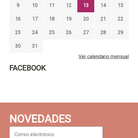
9
10
11
12
13
14
15
16
17
18
19
20
21
22
23
24
25
26
27
28
29
30
31
Ver calendario mensual
FACEBOOK
NOVEDADES
C
o