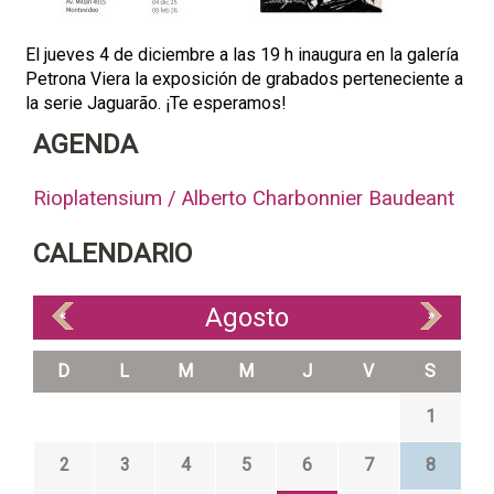
El jueves 4 de diciembre a las 19 h inaugura en la galería
Petrona Viera la exposición de grabados perteneciente a
la serie Jaguarão. ¡Te esperamos!
AGENDA
Rioplatensium / Alberto Charbonnier Baudeant
CALENDARIO
Agosto
«
»
D
L
M
M
J
V
S
1
2
3
4
5
6
7
8