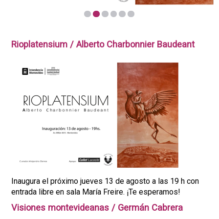
1
2
3
4
5
6
Rioplatensium / Alberto Charbonnier Baudeant
Inaugura el próximo jueves 13 de agosto a las 19 h con
entrada libre en sala María Freire. ¡Te esperamos!
Visiones montevideanas / Germán Cabrera