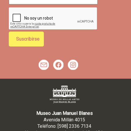
r
r
e
o
e
l
e
c
t
m
f
r
ó
n
i
c
o
*
Museo Juan Manuel Blanes
Avenida Millán 4015
Teléfono: [598] 2336 7134