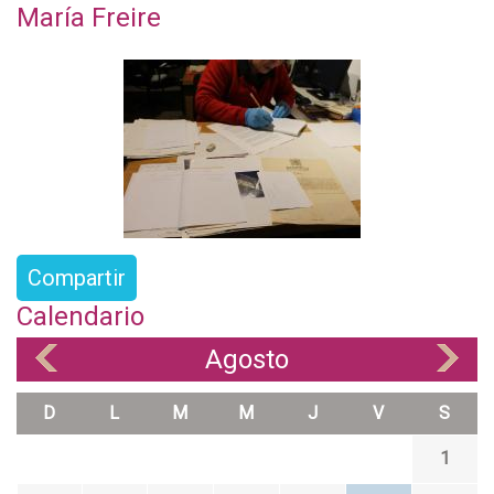
María Freire
Compartir
Calendario
Agosto
«
»
D
L
M
M
J
V
S
1