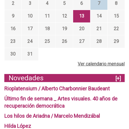
2
3
4
5
6
7
8
9
10
11
12
13
14
15
16
17
18
19
20
21
22
23
24
25
26
27
28
29
30
31
Ver calendario mensual
Novedades
[+]
Rioplatensium / Alberto Charbonnier Baudeant
Último fin de semana _ Artes visuales. 40 años de
recuperación democrática
Los hilos de Ariadna / Marcelo Mendizábal
Hilda López