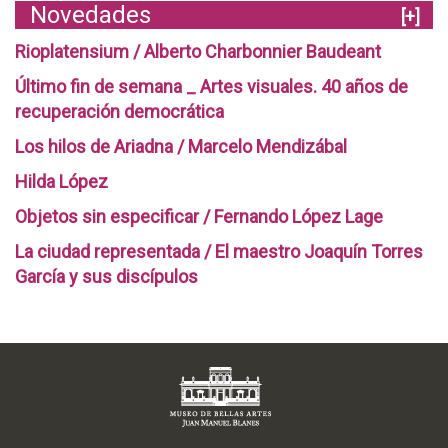
Novedades
[+]
Rioplatensium / Alberto Charbonnier Baudeant
Último fin de semana _ Artes visuales. 40 años de
recuperación democrática
Los hilos de Ariadna / Marcelo Mendizábal
Hilda López
Objetos sin especificar / Fernando López Lage
La ciudad representada / El maestro Joaquín Torres
García y sus discípulos