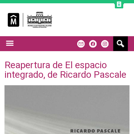
Jump to navigation
B
m
f
u
s
c
Reapertura de El espacio
a
integrado, de Ricardo Pascale
r