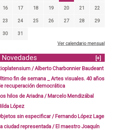
16
17
18
19
20
21
22
23
24
25
26
27
28
29
30
31
Ver calendario mensual
Novedades
[+]
ioplatensium / Alberto Charbonnier Baudeant
ltimo fin de semana _ Artes visuales. 40 años
e recuperación democrática
os hilos de Ariadna / Marcelo Mendizábal
ilda López
bjetos sin especificar / Fernando López Lage
a ciudad representada / El maestro Joaquín