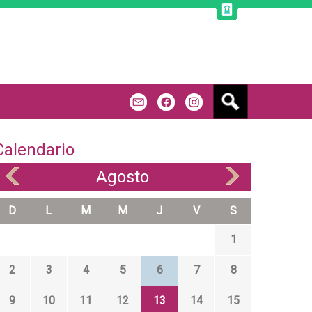
B
m
f
u
s
c
Calendario
a
r
Agosto
«
»
D
L
M
M
J
V
S
1
2
3
4
5
6
7
8
9
10
11
12
13
14
15