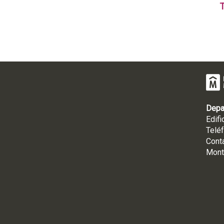
T
Depa
Edifi
Telé
Cont
Mont