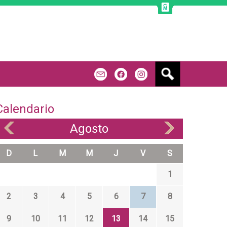
B
m
f
u
s
c
Calendario
a
r
Agosto
«
»
D
L
M
M
J
V
S
1
2
3
4
5
6
7
8
9
10
11
12
13
14
15