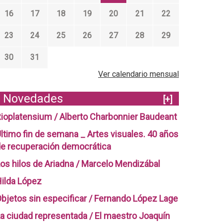
16
17
18
19
20
21
22
23
24
25
26
27
28
29
30
31
Ver calendario mensual
Novedades
[+]
ioplatensium / Alberto Charbonnier Baudeant
ltimo fin de semana _ Artes visuales. 40 años
e recuperación democrática
os hilos de Ariadna / Marcelo Mendizábal
ilda López
bjetos sin especificar / Fernando López Lage
a ciudad representada / El maestro Joaquín