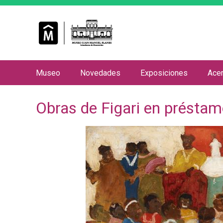
Museo
Novedades
Exposiciones
Ace
M
e
Obras de Figari en présta
n
ú
p
r
i
n
c
i
p