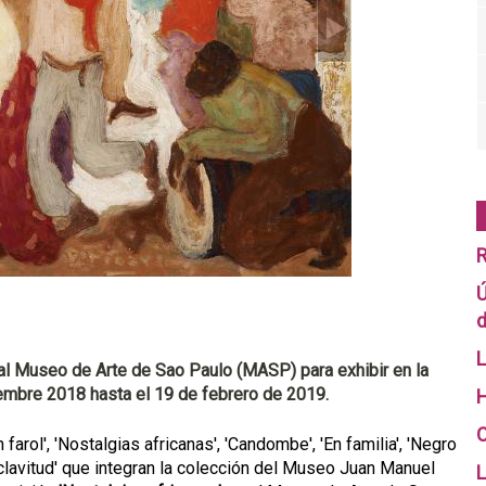
R
Ú
d
L
al Museo de Arte de Sao Paulo (MASP) para exhibir en la
iembre 2018 hasta el 19 de febrero de 2019.
H
O
arol', 'Nostalgias africanas', 'Candombe', 'En familia', 'Negro
 esclavitud' que integran la colección del Museo Juan Manuel
L