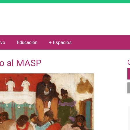
Jump to navigation
rvo
Educación
+ Espacios
mo al MASP