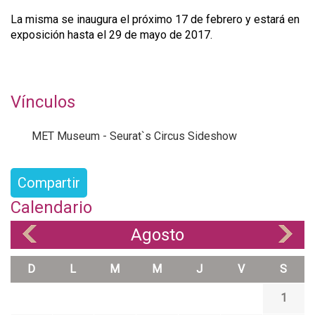
La misma se inaugura el próximo 17 de febrero y estará en
exposición hasta el 29 de mayo de 2017.
Vínculos
MET Museum - Seurat`s Circus Sideshow
Compartir
Calendario
Agosto
«
»
D
L
M
M
J
V
S
1