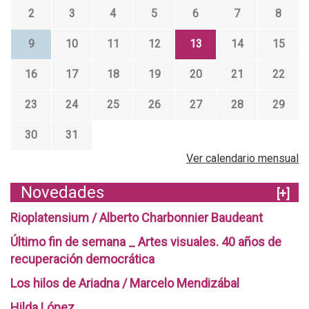
2
3
4
5
6
7
8
9
10
11
12
13
14
15
16
17
18
19
20
21
22
23
24
25
26
27
28
29
30
31
Ver calendario mensual
Novedades
[+]
Rioplatensium / Alberto Charbonnier Baudeant
Último fin de semana _ Artes visuales. 40 años de
recuperación democrática
Los hilos de Ariadna / Marcelo Mendizábal
Hilda López