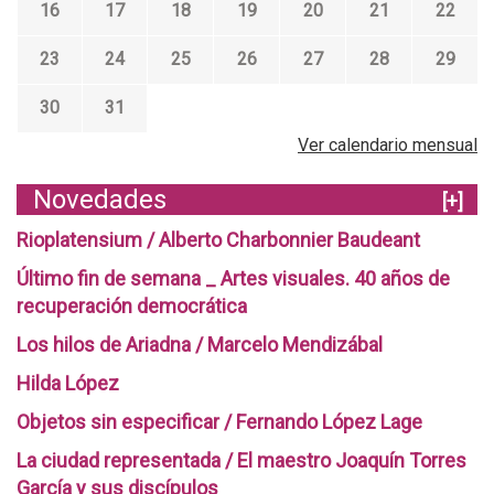
16
17
18
19
20
21
22
23
24
25
26
27
28
29
30
31
Ver calendario mensual
Novedades
[+]
Rioplatensium / Alberto Charbonnier Baudeant
Último fin de semana _ Artes visuales. 40 años de
recuperación democrática
Los hilos de Ariadna / Marcelo Mendizábal
Hilda López
Objetos sin especificar / Fernando López Lage
La ciudad representada / El maestro Joaquín Torres
García y sus discípulos