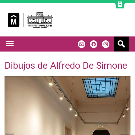
Jump to navigation
B
m
f
u
s
c
Dibujos de Alfredo De Simone
a
r