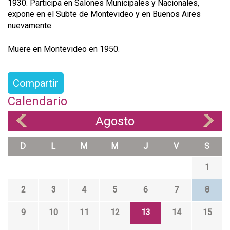
1930. Participa en Salones Municipales y Nacionales,
expone en el Subte de Montevideo y en Buenos Aires
nuevamente.
Muere en Montevideo en 1950.
Compartir
Calendario
Agosto
«
»
D
L
M
M
J
V
S
1
2
3
4
5
6
7
8
9
10
11
12
13
14
15