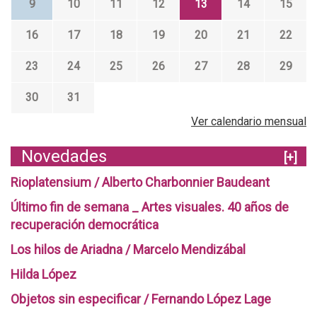
9
10
11
12
13
14
15
a
l
16
17
18
19
20
21
22
e
s
23
24
25
26
27
28
29
:
4
30
31
0
a
Ver calendario mensual
ñ
o
Novedades
[+]
s
d
Rioplatensium / Alberto Charbonnier Baudeant
e
Último fin de semana _ Artes visuales. 40 años de
r
recuperación democrática
e
c
Los hilos de Ariadna / Marcelo Mendizábal
u
p
Hilda López
e
Objetos sin especificar / Fernando López Lage
r