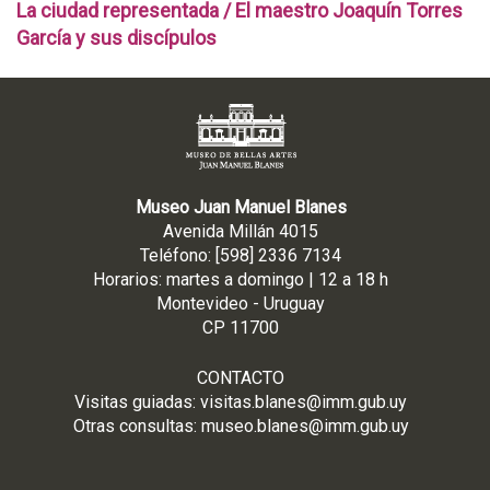
a
La ciudad representada / El maestro Joaquín Torres
c
García y sus discípulos
i
ó
n
d
e
m
o
Museo Juan Manuel Blanes
c
Avenida Millán 4015
r
Teléfono: [598] 2336 7134
á
Horarios: martes a domingo | 12 a 18 h
t
Montevideo - Uruguay
i
CP 11700
c
a
CONTACTO
/
Visitas guiadas:
visitas.blanes@imm.gub.uy
C
Otras consultas:
museo.blanes@imm.gub.uy
o
l
e