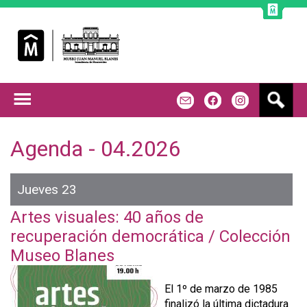
Jump to navigation
B
m
f
u
s
c
Agenda - 04.2026
a
r
Jueves 23
Artes visuales: 40 años de
recuperación democrática / Colección
Museo Blanes
El 1º de marzo de 1985
finalizó la última dictadura