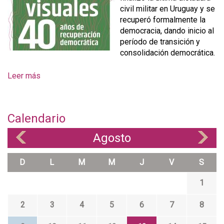
civil militar en Uruguay y se
recuperó formalmente la
democracia, dando inicio al
período de transición y
consolidación democrática.
Leer más
s
o
b
r
Calendario
e
A
Agosto
«
»
r
t
D
L
M
M
J
V
S
e
s
1
v
i
2
3
4
5
6
7
8
s
u