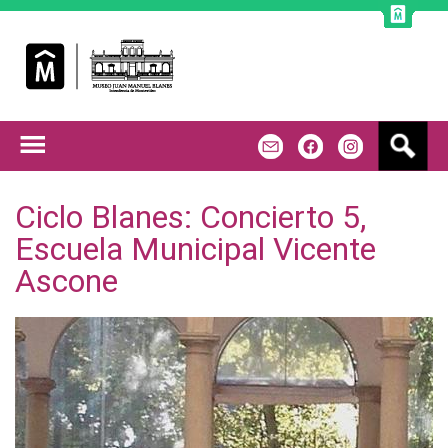
Jump to navigation
B
m
f
u
s
c
Ciclo Blanes: Concierto 5,
a
Escuela Municipal Vicente
r
Ascone