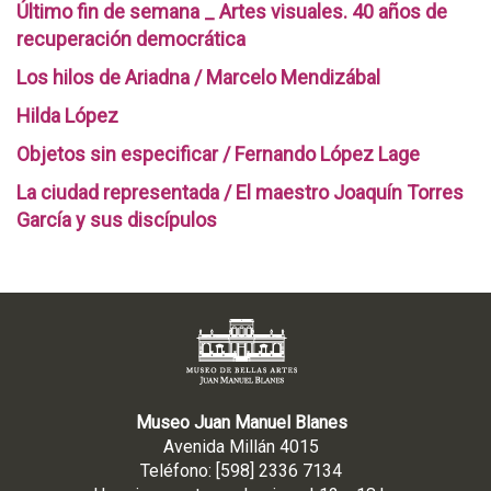
Último fin de semana _ Artes visuales. 40 años de
recuperación democrática
Los hilos de Ariadna / Marcelo Mendizábal
Hilda López
Objetos sin especificar / Fernando López Lage
La ciudad representada / El maestro Joaquín Torres
García y sus discípulos
Museo Juan Manuel Blanes
Avenida Millán 4015
Teléfono: [598] 2336 7134