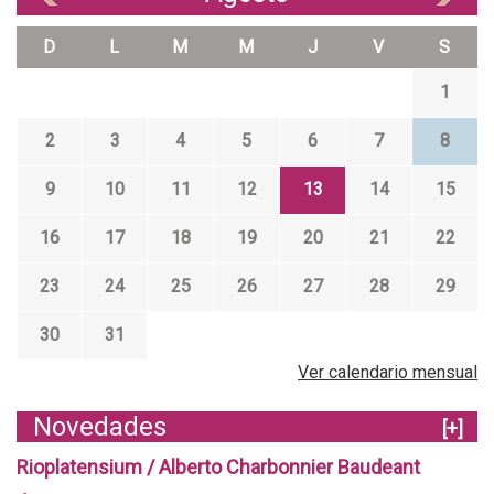
D
L
M
M
J
V
S
1
2
3
4
5
6
7
8
9
10
11
12
13
14
15
16
17
18
19
20
21
22
23
24
25
26
27
28
29
30
31
Ver calendario mensual
Novedades
[+]
Rioplatensium / Alberto Charbonnier Baudeant