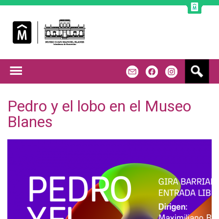
Jump to navigation
B
m
f
u
s
c
Pedro y el lobo en el Museo
a
Blanes
r