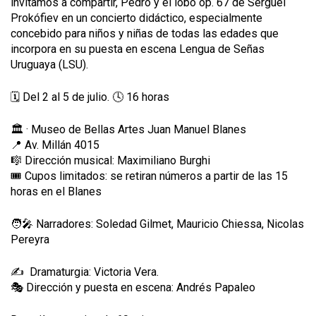
invitamos a compartir, Pedro y el lobo op. 67 de Serguéi
Prokófiev en un concierto didáctico, especialmente
concebido para niños y niñas de todas las edades que
incorpora en su puesta en escena Lengua de Señas
Uruguaya (LSU).
🗓️ Del 2 al 5 de julio. 🕓 16 horas
🏛️ · Museo de Bellas Artes Juan Manuel Blanes
📍 Av. Millán 4015
🎼 Dirección musical: Maximiliano Burghi
🎟️ Cupos limitados: se retiran números a partir de las 15
horas en el Blanes
🧑‍🎤 Narradores: Soledad Gilmet, Mauricio Chiessa, Nicolas
Pereyra
✍️ Dramaturgia: Victoria Vera.
🎭 Dirección y puesta en escena: Andrés Papaleo