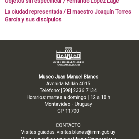
Objetos sin especificar / Fernando López Lage
La ciudad representada / El maestro Joaquín Torres
García y sus discípulos
Museo Juan Manuel Blanes
Avenida Millán 4015
Teléfono: [598] 2336 7134
Horarios: martes a domingo | 12 a 18 h
Montevideo - Uruguay
CP 11700
CONTACTO
Visitas guiadas:
visitas.blanes@imm.gub.uy
Otras consultas:
museo.blanes@imm.gub.uy