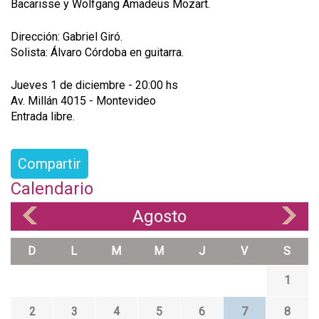
Bacarisse y Wolfgang Amadeus Mozart.
Dirección: Gabriel Giró.
Solista: Álvaro Córdoba en guitarra.
Jueves 1 de diciembre - 20:00 hs
Av. Millán 4015 - Montevideo
Entrada libre.
Compartir
Calendario
Agosto
«
»
D
L
M
M
J
V
S
1
2
3
4
5
6
7
8