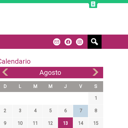
B
m
f
u
s
c
Calendario
a
r
Agosto
«
»
D
L
M
M
J
V
S
1
2
3
4
5
6
7
8
9
10
11
12
13
14
15