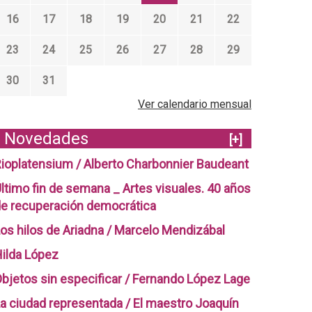
16
17
18
19
20
21
22
23
24
25
26
27
28
29
30
31
Ver calendario mensual
Novedades
[+]
ioplatensium / Alberto Charbonnier Baudeant
ltimo fin de semana _ Artes visuales. 40 años
e recuperación democrática
os hilos de Ariadna / Marcelo Mendizábal
ilda López
bjetos sin especificar / Fernando López Lage
a ciudad representada / El maestro Joaquín