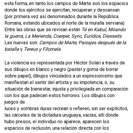
esta forma, en tanto los campos de Marte son los espacios
donde los ejércitos se ejercitan, recuperan y descansan
(por primera vez así denominados durante la República
Romana, estando ubicados al norte de la muralla serviana).
Entre las obras que se revisan están
Té en Kabul
,
Mirando
la guerra
,
La Merienda
,
Coerper
,
Sync
,
Eurídice
,
Diesseits
.
Las nuevas son:
Campos de Marte
,
Paisajes después de la
batalla
y
Tereus y Filomela
.
La violencia es representada por Héctor Solari a través de
sus dibujos en blanco y negro (pastel y goma de borrar
sobre papel), dibujos vinculados a un expresionismo que
manifiestan el sentir del artista y su impotencia, o, su
situación de bienestar, injusta y privilegiada en comparación
con los que padecen estos horrores. Los dibujos con
juegos de
luces y sombras duras recrean o refieren, sin ser explícitos,
las cárceles de la dictadura uruguaya, vacías; allí donde
hubo presos, el individuo no aparece, aparecen los
espacios de reclusión, una relación directa con los