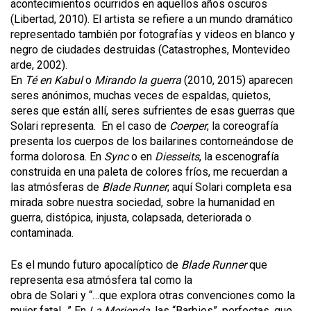
acontecimientos ocurridos en aquellos años oscuros
(Libertad, 2010). El artista se refiere a un mundo dramático
representado también por fotografías y videos en blanco y
negro de ciudades destruidas (Catastrophes, Montevideo
arde, 2002).
En
Té en Kabul
o
Mirando la guerra
(2010, 2015) aparecen
seres anónimos, muchas veces de espaldas, quietos,
seres que están allí, seres sufrientes de esas guerras que
Solari representa. En el caso de
Coerper
, la coreografía
presenta los cuerpos de los bailarines contorneándose de
forma dolorosa. En
Sync
o en
Diesseits
, la escenografía
construida en una paleta de colores fríos, me recuerdan a
las atmósferas de
Blade Runner
; aquí Solari completa esa
mirada sobre nuestra sociedad, sobre la humanidad en
guerra, distópica, injusta, colapsada, deteriorada o
contaminada.
Es el mundo futuro apocalíptico de
Blade Runner
que
representa esa atmósfera tal como la
obra de Solari y “…que explora otras convenciones como la
mujer fatal…” En
La Merienda
, las “Barbies”, perfectas, que