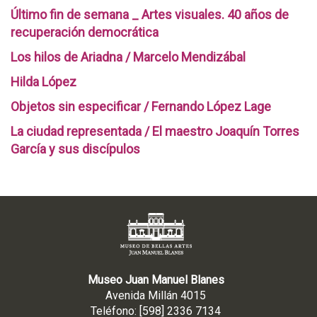
Último fin de semana _ Artes visuales. 40 años de
recuperación democrática
Los hilos de Ariadna / Marcelo Mendizábal
Hilda López
Objetos sin especificar / Fernando López Lage
La ciudad representada / El maestro Joaquín Torres
García y sus discípulos
Museo Juan Manuel Blanes
Avenida Millán 4015
Teléfono: [598] 2336 7134