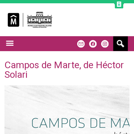
Jump to navigation
B
m
f
u
s
c
Campos de Marte, de Héctor
a
Solari
r