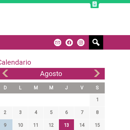
B
m
f
u
s
c
Calendario
a
r
Agosto
«
»
D
L
M
M
J
V
S
1
2
3
4
5
6
7
8
9
10
11
12
13
14
15