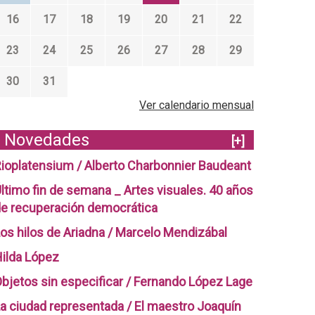
16
17
18
19
20
21
22
23
24
25
26
27
28
29
30
31
Ver calendario mensual
Novedades
[+]
ioplatensium / Alberto Charbonnier Baudeant
ltimo fin de semana _ Artes visuales. 40 años
e recuperación democrática
os hilos de Ariadna / Marcelo Mendizábal
ilda López
bjetos sin especificar / Fernando López Lage
a ciudad representada / El maestro Joaquín