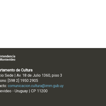
rtamento de Cultura
cio Sede | Av. 18 de Julio 1360, piso 3
fono: [598 2] 1950 2905
acto:
comunicacion.cultura@imm.gub.uy
evideo - Uruguay | CP 11200