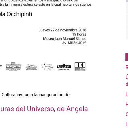
R
Ú
d
L
Cultura invitan a la inauguración de
H
turas del Universo, de Angela
O
L