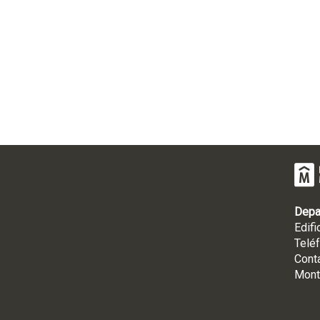
Depa
Edifi
Telé
Cont
Mont