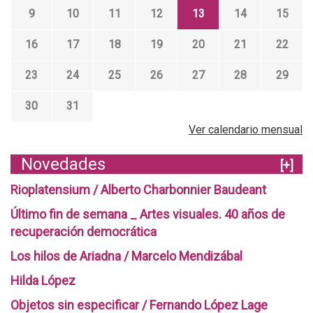
9
10
11
12
13
14
15
16
17
18
19
20
21
22
23
24
25
26
27
28
29
30
31
Ver calendario mensual
Novedades
[+]
Rioplatensium / Alberto Charbonnier Baudeant
Último fin de semana _ Artes visuales. 40 años de
recuperación democrática
Los hilos de Ariadna / Marcelo Mendizábal
Hilda López
Objetos sin especificar / Fernando López Lage