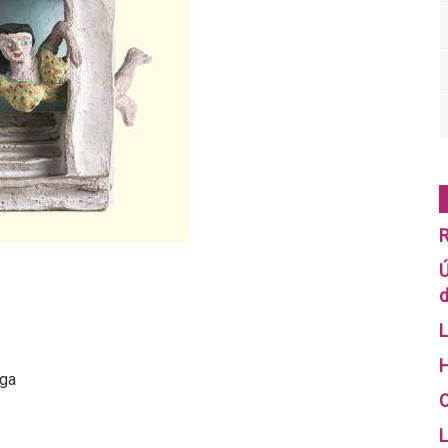
R
Ú
d
L
H
rga
O
L