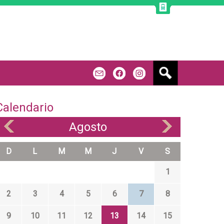
B
m
f
u
s
c
Calendario
a
r
Agosto
«
»
D
L
M
M
J
V
S
1
2
3
4
5
6
7
8
9
10
11
12
13
14
15