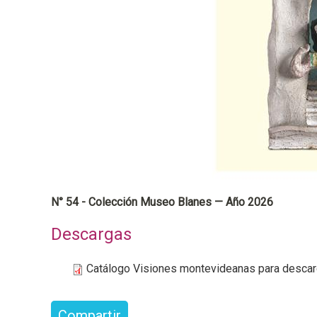
a
l
N° 54 - Colección Museo Blanes — Año 2026
Descargas
Catálogo Visiones montevideanas para desca
Compartir