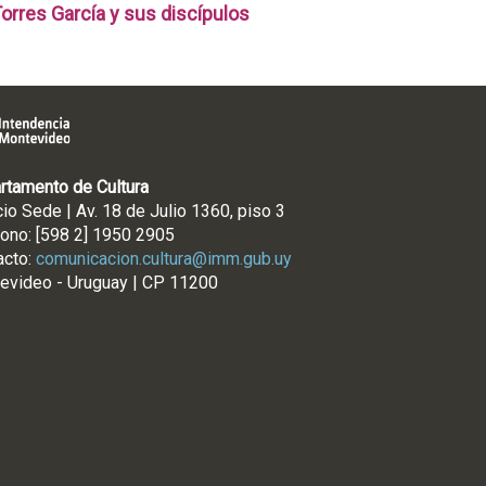
orres García y sus discípulos
rtamento de Cultura
cio Sede | Av. 18 de Julio 1360, piso 3
fono: [598 2] 1950 2905
acto:
comunicacion.cultura@imm.gub.uy
evideo - Uruguay | CP 11200