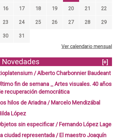
16
17
18
19
20
21
22
23
24
25
26
27
28
29
30
31
Ver calendario mensual
Novedades
[+]
ioplatensium / Alberto Charbonnier Baudeant
ltimo fin de semana _ Artes visuales. 40 años
e recuperación democrática
os hilos de Ariadna / Marcelo Mendizábal
ilda López
bjetos sin especificar / Fernando López Lage
a ciudad representada / El maestro Joaquín