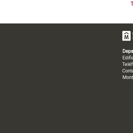
T
Depa
Edifi
Telé
Cont
Mont