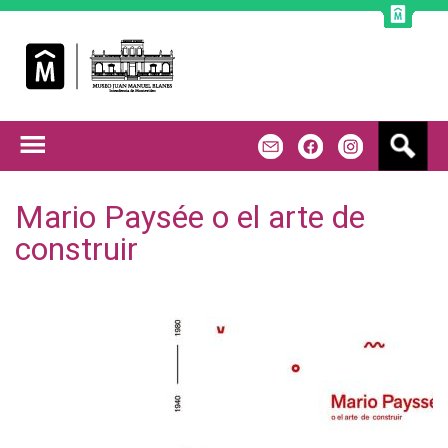
Jump to navigation
B
m
f
u
s
c
Mario Paysée o el arte de
a
construir
r