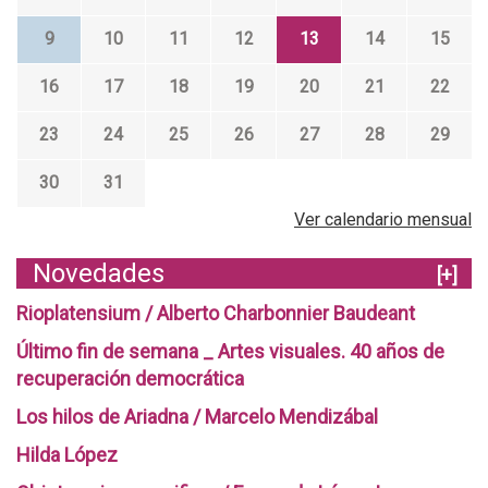
9
10
11
12
13
14
15
16
17
18
19
20
21
22
23
24
25
26
27
28
29
30
31
Ver calendario mensual
Novedades
[+]
Rioplatensium / Alberto Charbonnier Baudeant
Último fin de semana _ Artes visuales. 40 años de
recuperación democrática
Los hilos de Ariadna / Marcelo Mendizábal
Hilda López