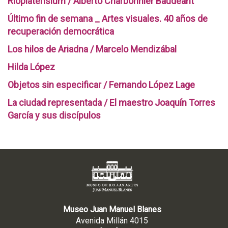
Rioplatensium / Alberto Charbonnier Baudeant
Último fin de semana _ Artes visuales. 40 años de
recuperación democrática
Los hilos de Ariadna / Marcelo Mendizábal
Hilda López
Objetos sin especificar / Fernando López Lage
La ciudad representada / El maestro Joaquín Torres
García y sus discípulos
Museo Juan Manuel Blanes
Avenida Millán 4015