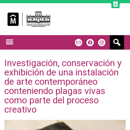
Jump to navigation
B
m
f
u
s
c
Investigación, conservación y
a
exhibición de una instalación
r
de arte contemporáneo
conteniendo plagas vivas
como parte del proceso
creativo